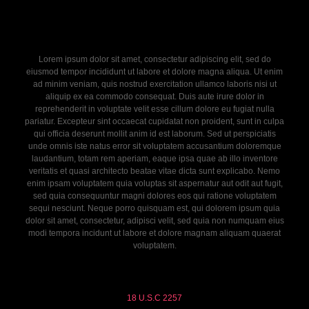
Lorem ipsum dolor sit amet, consectetur adipiscing elit, sed do
eiusmod tempor incididunt ut labore et dolore magna aliqua. Ut enim
ad minim veniam, quis nostrud exercitation ullamco laboris nisi ut
aliquip ex ea commodo consequat. Duis aute irure dolor in
reprehenderit in voluptate velit esse cillum dolore eu fugiat nulla
pariatur. Excepteur sint occaecat cupidatat non proident, sunt in culpa
qui officia deserunt mollit anim id est laborum. Sed ut perspiciatis
unde omnis iste natus error sit voluptatem accusantium doloremque
laudantium, totam rem aperiam, eaque ipsa quae ab illo inventore
veritatis et quasi architecto beatae vitae dicta sunt explicabo. Nemo
enim ipsam voluptatem quia voluptas sit aspernatur aut odit aut fugit,
sed quia consequuntur magni dolores eos qui ratione voluptatem
sequi nesciunt. Neque porro quisquam est, qui dolorem ipsum quia
dolor sit amet, consectetur, adipisci velit, sed quia non numquam eius
modi tempora incidunt ut labore et dolore magnam aliquam quaerat
voluptatem.
18 U.S.C 2257