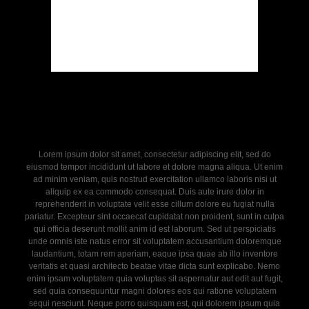
Lorem ipsum dolor sit amet, consectetur adipiscing elit, sed do
eiusmod tempor incididunt ut labore et dolore magna aliqua. Ut enim
ad minim veniam, quis nostrud exercitation ullamco laboris nisi ut
aliquip ex ea commodo consequat. Duis aute irure dolor in
reprehenderit in voluptate velit esse cillum dolore eu fugiat nulla
pariatur. Excepteur sint occaecat cupidatat non proident, sunt in culpa
qui officia deserunt mollit anim id est laborum. Sed ut perspiciatis
unde omnis iste natus error sit voluptatem accusantium doloremque
laudantium, totam rem aperiam, eaque ipsa quae ab illo inventore
veritatis et quasi architecto beatae vitae dicta sunt explicabo. Nemo
enim ipsam voluptatem quia voluptas sit aspernatur aut odit aut fugit,
sed quia consequuntur magni dolores eos qui ratione voluptatem
sequi nesciunt. Neque porro quisquam est, qui dolorem ipsum quia