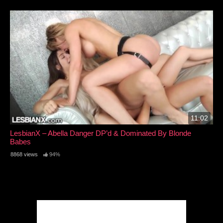
11:02
LesbianX – Abella Danger DP’d & Dominated By Blonde
Babes
8868 views
94%