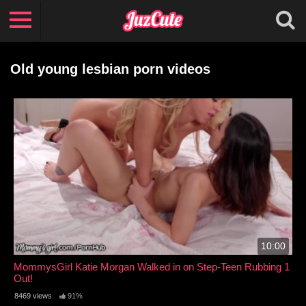
Old young lesbian porn videos
10:00
MommysGirl Katie Morgan Walked in on Step-Teen Rubbing 1
Out!
8469 views
91%