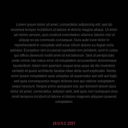
Lorem ipsum dolor sit amet, consectetur adipiscing elit, sed do
eiusmod tempor incididunt ut labore et dolore magna aliqua. Ut enim
ad minim veniam, quis nostrud exercitation ullamco laboris nisi ut
aliquip ex ea commodo consequat. Duis aute irure dolor in
reprehenderit in voluptate velit esse cillum dolore eu fugiat nulla
pariatur. Excepteur sint occaecat cupidatat non proident, sunt in culpa
qui officia deserunt mollit anim id est laborum. Sed ut perspiciatis
unde omnis iste natus error sit voluptatem accusantium doloremque
laudantium, totam rem aperiam, eaque ipsa quae ab illo inventore
veritatis et quasi architecto beatae vitae dicta sunt explicabo. Nemo
enim ipsam voluptatem quia voluptas sit aspernatur aut odit aut fugit,
sed quia consequuntur magni dolores eos qui ratione voluptatem
sequi nesciunt. Neque porro quisquam est, qui dolorem ipsum quia
dolor sit amet, consectetur, adipisci velit, sed quia non numquam eius
modi tempora incidunt ut labore et dolore magnam aliquam quaerat
voluptatem.
18 U.S.C 2257