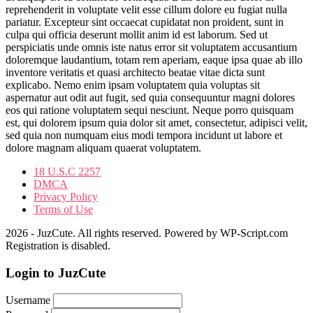
reprehenderit in voluptate velit esse cillum dolore eu fugiat nulla
pariatur. Excepteur sint occaecat cupidatat non proident, sunt in
culpa qui officia deserunt mollit anim id est laborum. Sed ut
perspiciatis unde omnis iste natus error sit voluptatem accusantium
doloremque laudantium, totam rem aperiam, eaque ipsa quae ab illo
inventore veritatis et quasi architecto beatae vitae dicta sunt
explicabo. Nemo enim ipsam voluptatem quia voluptas sit
aspernatur aut odit aut fugit, sed quia consequuntur magni dolores
eos qui ratione voluptatem sequi nesciunt. Neque porro quisquam
est, qui dolorem ipsum quia dolor sit amet, consectetur, adipisci velit,
sed quia non numquam eius modi tempora incidunt ut labore et
dolore magnam aliquam quaerat voluptatem.
18 U.S.C 2257
DMCA
Privacy Policy
Terms of Use
2026 - JuzCute. All rights reserved. Powered by WP-Script.com
Registration is disabled.
Login to JuzCute
Username