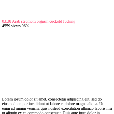
03:38
Arab stepmom orgasm cuckold fucking
4559 views
96%
Lorem ipsum dolor sit amet, consectetur adipiscing elit, sed do
eiusmod tempor incididunt ut labore et dolore magna aliqua. Ut
enim ad minim veniam, quis nostrud exercitation ullamco laboris nisi
ut aliquip ex ea commodo consequat. Duis aute irure dolor in