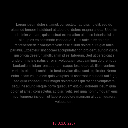
Lorem ipsum dolor sit amet, consectetur adipiscing elit, sed do
eiusmod tempor incididunt ut labore et dolore magna aliqua. Ut enim
ad minim veniam, quis nostrud exercitation ullamco laboris nisi ut
aliquip ex ea commodo consequat. Duis aute irure dolor in
reprehenderit in voluptate velit esse cillum dolore eu fugiat nulla
pariatur. Excepteur sint occaecat cupidatat non proident, sunt in culpa
qui officia deserunt mollit anim id est laborum. Sed ut perspiciatis
unde omnis iste natus error sit voluptatem accusantium doloremque
laudantium, totam rem aperiam, eaque ipsa quae ab illo inventore
veritatis et quasi architecto beatae vitae dicta sunt explicabo. Nemo
enim ipsam voluptatem quia voluptas sit aspernatur aut odit aut fugit,
sed quia consequuntur magni dolores eos qui ratione voluptatem
sequi nesciunt. Neque porro quisquam est, qui dolorem ipsum quia
dolor sit amet, consectetur, adipisci velit, sed quia non numquam eius
modi tempora incidunt ut labore et dolore magnam aliquam quaerat
voluptatem.
18 U.S.C 2257