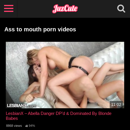
Ass to mouth porn videos
11:02
LesbianX – Abella Danger DP’d & Dominated By Blonde
Babes
8868 views
94%