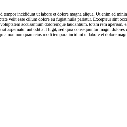
d tempor incididunt ut labore et dolore magna aliqua. Ut enim ad minim 
te velit esse cillum dolore eu fugiat nulla pariatur. Excepteur sint occa
it voluptatem accusantium doloremque laudantium, totam rem aperiam, eaqu
sit aspernatur aut odit aut fugit, sed quia consequuntur magni dolores
sed quia non numquam eius modi tempora incidunt ut labore et dolore ma