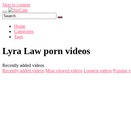
Skip to content
Home
Categories
Tags
Lyra Law porn videos
Recently added videos
Recently added videos
Most viewed videos
Longest videos
Popular v