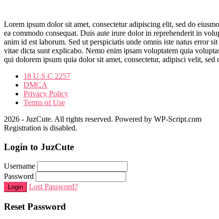
Lorem ipsum dolor sit amet, consectetur adipiscing elit, sed do eiusmo
ea commodo consequat. Duis aute irure dolor in reprehenderit in volupta
anim id est laborum. Sed ut perspiciatis unde omnis iste natus error s
vitae dicta sunt explicabo. Nemo enim ipsam voluptatem quia voluptas 
qui dolorem ipsum quia dolor sit amet, consectetur, adipisci velit, 
18 U.S.C 2257
DMCA
Privacy Policy
Terms of Use
2026 - JuzCute. All rights reserved. Powered by WP-Script.com
Registration is disabled.
Login to JuzCute
Username
Password
Lost Password?
Login
Reset Password