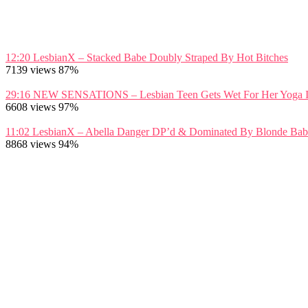
12:20
LesbianX – Stacked Babe Doubly Straped By Hot Bitches
7139 views
87%
29:16
NEW SENSATIONS – Lesbian Teen Gets Wet For Her Yoga Inst
6608 views
97%
11:02
LesbianX – Abella Danger DP’d & Dominated By Blonde Bab
8868 views
94%