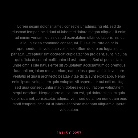
Lorem ipsum dolor sit amet, consectetur adipiscing elit, sed do
eiusmod tempor incididunt ut labore et dolore magna aliqua. Ut enim
ad minim veniam, quis nostrud exercitation ullamco laboris nisi ut
aliquip ex ea commodo consequat. Duis aute irure dolor in
reprehenderit in voluptate velit esse cillum dolore eu fugiat nulla
pariatur. Excepteur sint occaecat cupidatat non proident, sunt in culpa
qui officia deserunt mollit anim id est laborum. Sed ut perspiciatis
unde omnis iste natus error sit voluptatem accusantium doloremque
laudantium, totam rem aperiam, eaque ipsa quae ab illo inventore
veritatis et quasi architecto beatae vitae dicta sunt explicabo. Nemo
enim ipsam voluptatem quia voluptas sit aspernatur aut odit aut fugit,
sed quia consequuntur magni dolores eos qui ratione voluptatem
sequi nesciunt. Neque porro quisquam est, qui dolorem ipsum quia
dolor sit amet, consectetur, adipisci velit, sed quia non numquam eius
modi tempora incidunt ut labore et dolore magnam aliquam quaerat
voluptatem.
18 U.S.C 2257