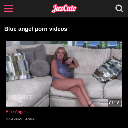
Blue angel porn videos
01:18
Blue Angels
4203 views
98%