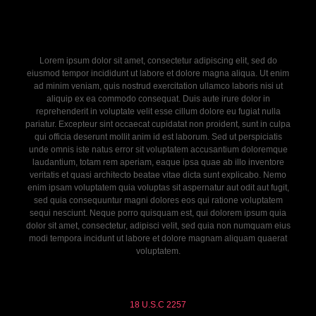
Lorem ipsum dolor sit amet, consectetur adipiscing elit, sed do
eiusmod tempor incididunt ut labore et dolore magna aliqua. Ut enim
ad minim veniam, quis nostrud exercitation ullamco laboris nisi ut
aliquip ex ea commodo consequat. Duis aute irure dolor in
reprehenderit in voluptate velit esse cillum dolore eu fugiat nulla
pariatur. Excepteur sint occaecat cupidatat non proident, sunt in culpa
qui officia deserunt mollit anim id est laborum. Sed ut perspiciatis
unde omnis iste natus error sit voluptatem accusantium doloremque
laudantium, totam rem aperiam, eaque ipsa quae ab illo inventore
veritatis et quasi architecto beatae vitae dicta sunt explicabo. Nemo
enim ipsam voluptatem quia voluptas sit aspernatur aut odit aut fugit,
sed quia consequuntur magni dolores eos qui ratione voluptatem
sequi nesciunt. Neque porro quisquam est, qui dolorem ipsum quia
dolor sit amet, consectetur, adipisci velit, sed quia non numquam eius
modi tempora incidunt ut labore et dolore magnam aliquam quaerat
voluptatem.
18 U.S.C 2257